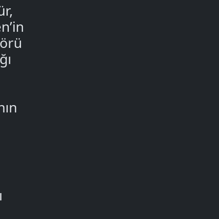
ür,
n’in
törü
ğı
nın
ı