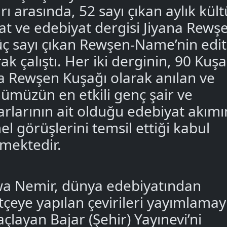
arı arasında, 52 sayı çıkan aylık kült
at ve edebiyat dergisi Jiyana Rewşe
üç sayı çıkan Rewşen-Name’nin edi
ak çalıştı. Her iki derginin, 90 Kuşa
a Rewşen Kuşağı olarak anılan ve
ümüzün en etkili genç şair ve
arlarının ait olduğu edebiyat akımı
el görüşlerini temsil ettiği kabul
lmektedir.
a Nemir, dünya edebiyatından
tçeye yapılan çevirileri yayımlamay
çlayan Bajar (Şehir) Yayınevi’ni