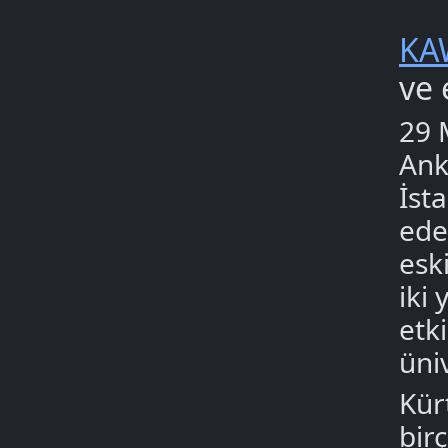
KA
ve 
29 
Ank
İsta
ede
esk
iki 
etk
üni
Kür
bir