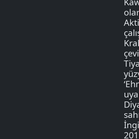
Kaw
ola
Akti
çal
Kra
çev
Tiy
yüz
‘Eh
uya
Diy
sahn
İngi
201