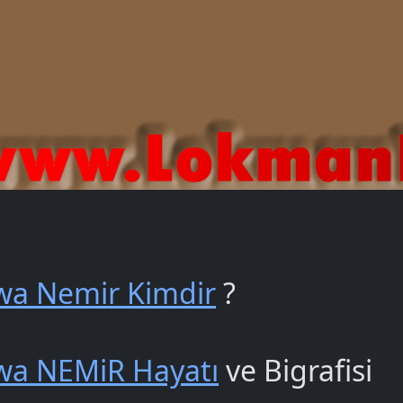
wa Nemir Kimdir
?
wa NEMiR Hayatı
ve Bigrafisi