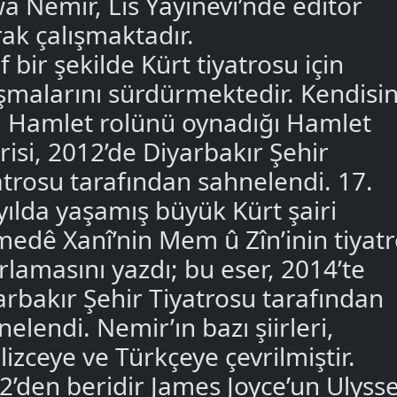
a Nemir, Lîs Yayınevi’nde editör
rak çalışmaktadır.
f bir şekilde Kürt tiyatrosu için
ışmalarını sürdürmektedir. Kendisin
l Hamlet rolünü oynadığı Hamlet
irisi, 2012’de Diyarbakır Şehir
atrosu tarafından sahnelendi. 17.
yılda yaşamış büyük Kürt şairi
medê Xanî’nin Mem û Zîn’inin tiyat
rlamasını yazdı; bu eser, 2014’te
arbakır Şehir Tiyatrosu tarafından
elendi. Nemir’ın bazı şiirleri,
lizceye ve Türkçeye çevrilmiştir.
2’den beridir James Joyce’un Ulyss