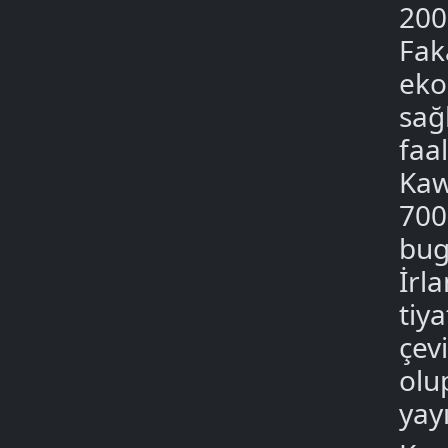
200
Fak
eko
sağ
faa
Kaw
700
bug
İrl
tiy
çev
olu
yay