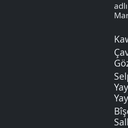
adl
Mar
Kaw
Çav
Göz
Sel
Yay
Yay
Bîş
Sal