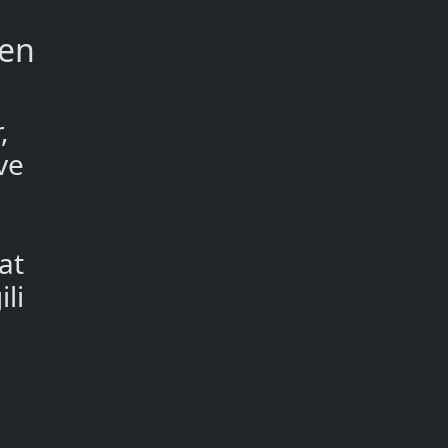
men
,
ve
at
ili