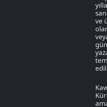
yıll
san
ve 
olar
vey
gün
yaz
tem
edi
Kaw
Kür
ama