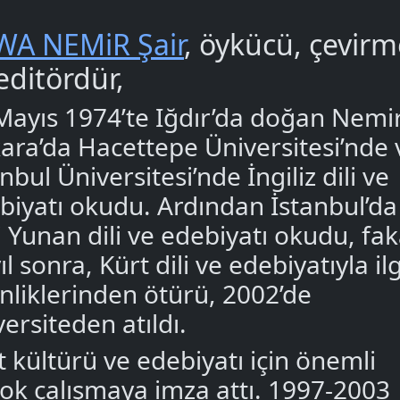
WA NEMiR Şair
, öykücü, çevir
editördür,
Mayıs 1974’te Iğdır’da doğan Nemir
ara’da Hacettepe Üniversitesi’nde 
nbul Üniversitesi’nde İngiliz dili ve
biyatı okudu. Ardından İstanbul’da
i Yunan dili ve edebiyatı okudu, fak
yıl sonra, Kürt dili ve edebiyatıyla ilg
inliklerinden ötürü, 2002’de
versiteden atıldı.
t kültürü ve edebiyatı için önemli
çok çalışmaya imza attı. 1997-2003