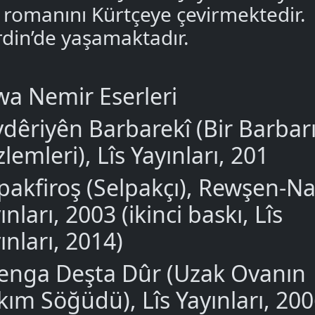
ı romanını Kürtçeye çevirmektedir.
din’de yaşamaktadır.
a Nemir Eserleri
dêriyên Barbarekî (Bir Barbar
lemleri), Lîs Yayınları, 201
pakfiroş (Selpakçı), Rewşen-
ınları, 2003 (ikinci baskı, Lîs
ınları, 2014)
enga Deşta Dûr (Uzak Ovanın
kım Söğüdü), Lîs Yayınları, 20