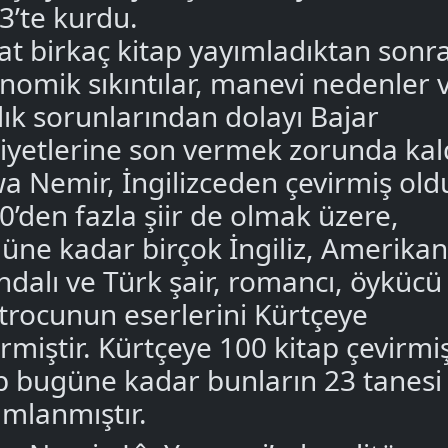
3’te kurdu.
at birkaç kitap yayımladıktan sonra
nomik sıkıntılar, manevi nedenler 
lık sorunlarından dolayı Bajar
liyetlerine son vermek zorunda kal
a Nemir, İngilizceden çevirmiş ol
0’den fazla şiir de olmak üzere,
üne kadar birçok İngiliz, Amerikan
andalı ve Türk şair, romancı, öykücü
atrocunun eserlerini Kürtçeye
irmiştir. Kürtçeye 100 kitap çevirmi
p bugüne kadar bunların 23 tanesi
ımlanmıştır.