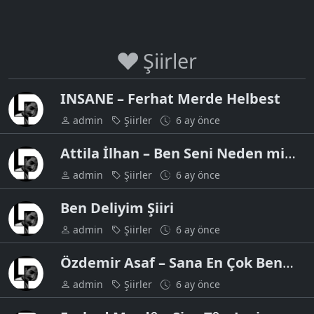
Şiirler
INSANE – Ferhat Merde Helbest
admin
Şiirler
6 ay önce
Attila İlhan – Ben Seni Neden mi
Sevdim
admin
Şiirler
6 ay önce
Ben Deliyim Şiiri
admin
Şiirler
6 ay önce
Özdemir Asaf – Sana En Çok Ben
Yakıştım
admin
Şiirler
6 ay önce