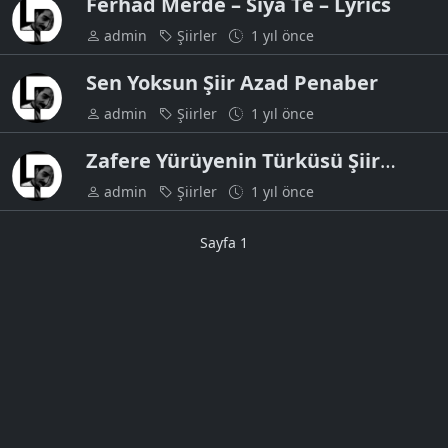
Ferhad Merdê – Siya Tê – Lyrics
admin
Şiirler
1 yıl önce
Sen Yoksun Şiir Azad Penaber
admin
Şiirler
1 yıl önce
Zafere Yürüyenin Türküsü Şiir
Sözleri
admin
Şiirler
1 yıl önce
Sayfa 1