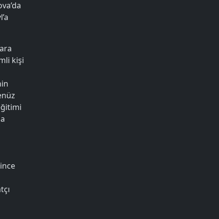
ova’da
l’a
Tara
li kişi
nin
Henüz
ğitimi
da
since
tçı