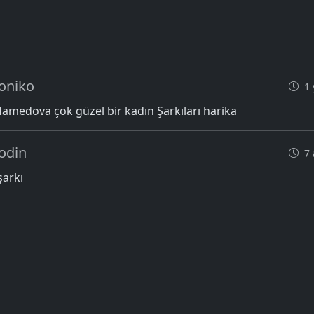
oniko
1 
amedova çok güzel bir kadın Şarkıları harika
odin
7 
şarkı