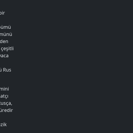
bir
albümü
bümünü
iden
çeşitli
yaca
lü Rus
imini
atçı
Rusça,
üredir
zik