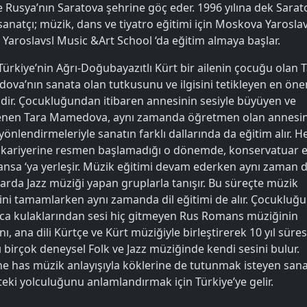
te Rusya’nın Saratova şehrine göç eder. 1996 yılına dek Sarat
sanatçı; müzik, dans ve tiyatro eğitimi için Moskova Yaroslav
r, Yaroslavsl Music &Art School ‘da eğitim almaya başlar.
Türkiye’nin Ağrı-Doğubayazıtlı Kürt bir ailenin çocuğu olan 
va’nın sanata olan tutkusunu ve ilgisini tetikleyen en önem
dir. Çocukluğundan itibaren annesinin sesiyle büyüyen ve
enen Tara Mamedova, aynı zamanda öğretmen olan annesi
i yönlendirmeleriyle sanatın farklı dallarında da eğitim alır. 
kariyerine resmen başlamadığı o dönemde, konservatuar e
ransa ‘ya yerleşir. Müzik eğitimi devam ederken aynı zaman 
arda Jazz müziği yapan gruplarla tanışır. Bu süreçte müzik
ini tamamlarken aynı zamanda dil eğitimi de alır. Çocukluğu
a kulaklarından sesi hiç gitmeyen Rus Romans müziğinin
ını, ana dili Kürtçe ve Kürt müziğiyle birleştirerek 10 yıl süre
ı birçok deneysel Folk ve Jazz müziğinde kendi sesini bulur.
e has müzik anlayışıyla köklerine de tutunmak isteyen sana
eki yolculuğunu anlamlandırmak için Türkiye’ye gelir.