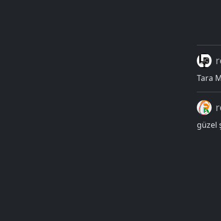
r
Tara M
r
güzel 