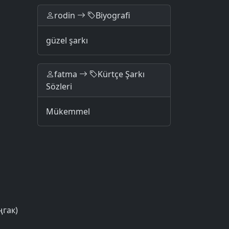
rodin
Biyografi
güzel şarkı
fatma
Kürtçe Şarkı
Sözleri
Mükemmel
ңгак)