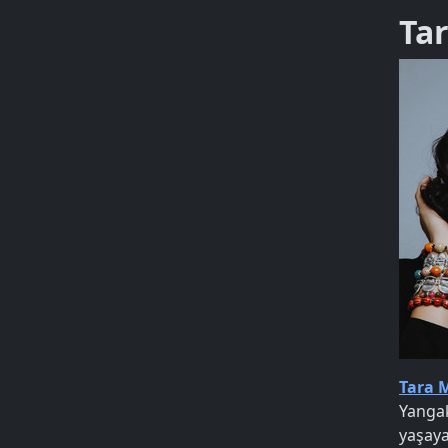
Ta
Tara
Yangak
yaşaya