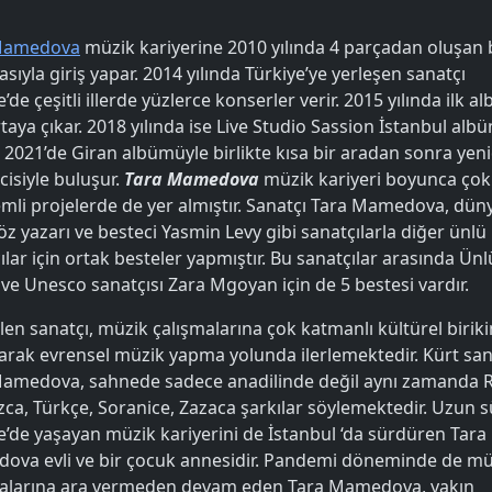
Mamedova
müzik kariyerine 2010 yılında 4 parçadan oluşan 
asıyla giriş yapar. 2014 yılında Türkiye’ye yerleşen sanatçı
e’de çeşitli illerde yüzlerce konserler verir. 2015 yılında ilk 
rtaya çıkar. 2018 yılında ise Live Studio Sassion İstanbul al
r. 2021’de Giran albümüyle birlikte kısa bir aradan sonra yen
icisiyle buluşur.
Tara Mamedova
müzik kariyeri boyunca çok 
mli projelerde de yer almıştır. Sanatçı Tara Mamedova, dün
öz yazarı ve besteci Yasmin Levy gibi sanatçılarla diğer ünlü
ılar için ortak besteler yapmıştır. Bu sanatçılar arasında Ün
 ve Unesco sanatçısı Zara Mgoyan için de 5 bestesi vardır.
bilen sanatçı, müzik çalışmalarına çok katmanlı kültürel birik
arak evrensel müzik yapma yolunda ilerlemektedir. Kürt san
amedova, sahnede sadece anadilinde değil aynı zamanda 
zca, Türkçe, Soranice, Zazaca şarkılar söylemektedir. Uzun s
e’de yaşayan müzik kariyerini de İstanbul ‘da sürdüren Tara
va evli ve bir çocuk annesidir. Pandemi döneminde de mü
malarına ara vermeden devam eden Tara Mamedova, yakın