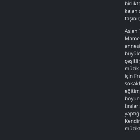
birlik
kalan 
taşını
Aslen 
Mamedo
annesi
büyül
çeşitl
müzik 
için F
sokakl
eğitim
boyunc
tınılar
yaptığ
Kendin
müzikt