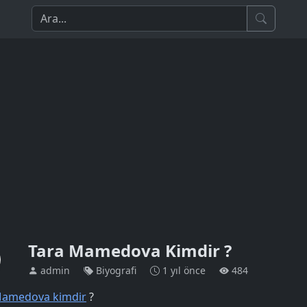
Tara Mamedova Kimdir ?
admin
Biyografi
1 yıl önce
484
Mamedova kimdir
?