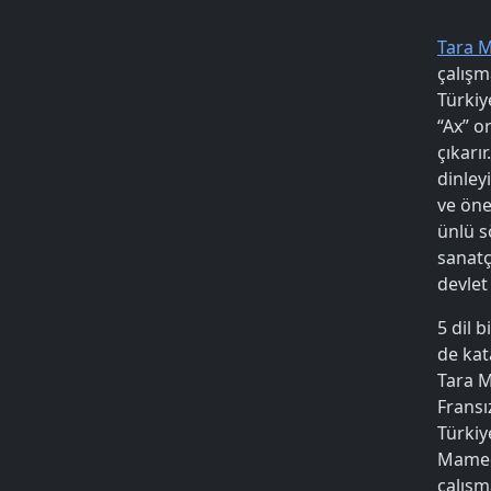
Tara 
çalışm
Türkiy
“Ax” o
çıkarı
dinley
ve öne
ünlü s
sanatç
devlet
5 dil 
de kat
Tara M
Fransı
Türkiy
Mamedo
çalış